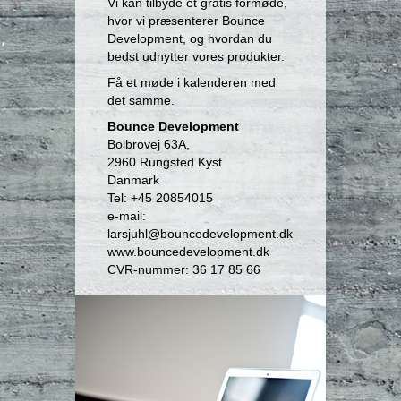
Vi kan tilbyde et gratis formøde,
hvor vi præsenterer Bounce
Development, og hvordan du
bedst udnytter vores produkter.
Få et møde i kalenderen med
det samme.
Bounce Development
Bolbrovej 63A,
2960 Rungsted Kyst
Danmark
Tel: +45 20854015
e-mail:
larsjuhl@bouncedevelopment.dk
www.bouncedevelopment.dk
CVR-nummer: 36 17 85 66